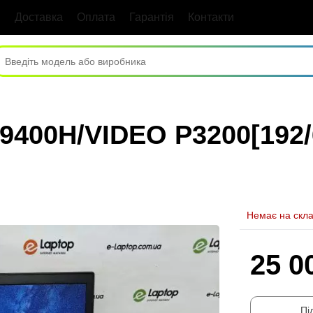
Доставка
Оплата
Гарантія
Контакти
-9400H/VIDEO P3200[192/
Немає на скла
25 0
Пі