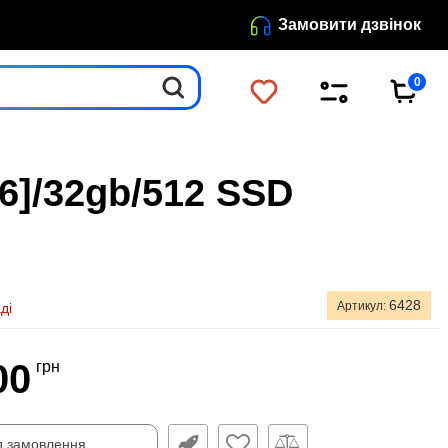
Замовити дзвінок
0
6]/32gb/512 SSD
6428
Артикул:
ді
00
грн
д замовлення