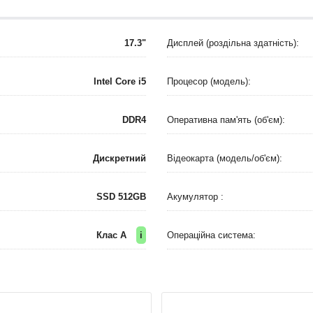
17.3"
Дисплей (роздільна здатність):
Intel Core i5
Процесор (модель):
DDR4
Оперативна пам'ять (об'єм):
Дискретний
Відеокарта (модель/об'єм):
SSD 512GB
Акумулятор :
Клас A
i
Операційна система: