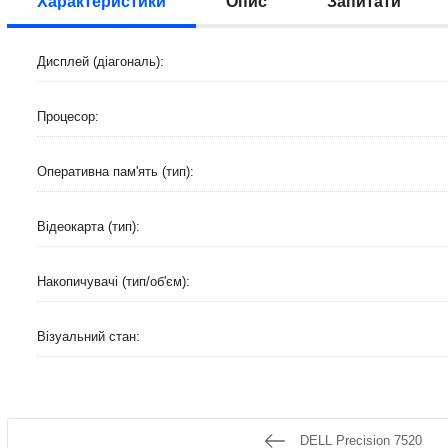
Характеристики
Опис
Запитати
Дисплей (діагональ):
Процесор:
Оперативна пам'ять (тип):
Відеокарта (тип):
Накопичувачі (тип/об'єм):
Візуальний стан:
DELL Precision 7520