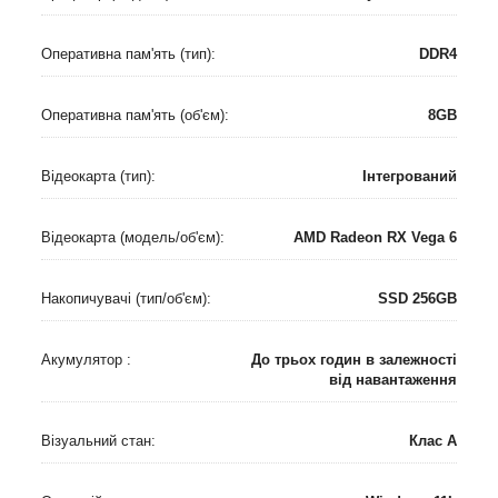
Оперативна пам'ять (тип):
DDR4
Оперативна пам'ять (об'єм):
8GB
Відеокарта (тип):
Інтегрований
Відеокарта (модель/об'єм):
AMD Radeon RX Vega 6
Накопичувачі (тип/об'єм):
SSD 256GB
Акумулятор :
До трьох годин в залежності
від навантаження
Візуальний стан:
Клас A