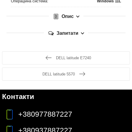
Операційна система:
Windows 11L
Опис
Запитати
DELL latitude E7240
DELL latitude 5570
Контакти
+380977887227
+380937887227